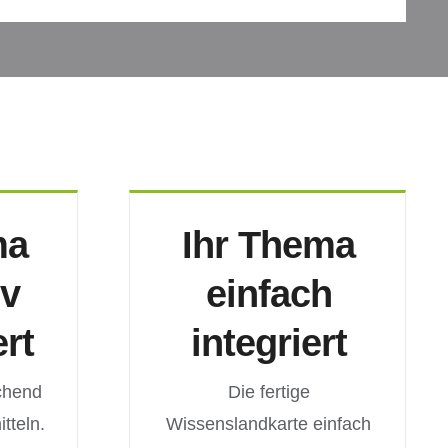
ma
Ihr Thema
iv
einfach
ert
integriert
schend
Die fertige
tteln.
Wissenslandkarte einfach