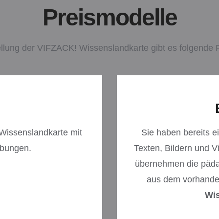
Preismodelle
ellung der VIFZACK! Wissenslandkarte gibt es folgende 
Wissenslandkarte mit
Sie haben bereits 
Übungen.
Texten, Bildern und 
übernehmen die pädag
aus dem vorhanden
Wis