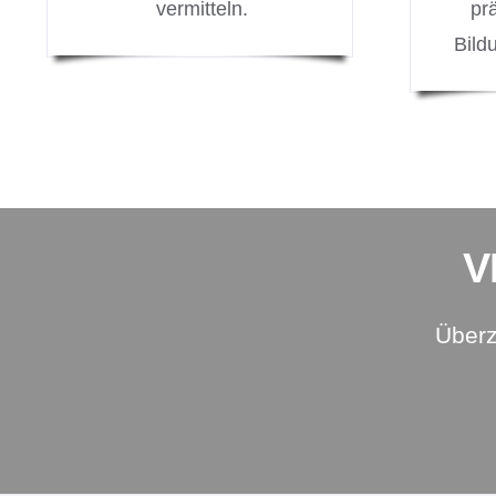
vermitteln.
pr
Bild
V
Überz