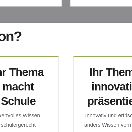
von?
hr Thema
Ihr The
macht
innovat
Schule
präsenti
ertvolles Wissen
Innovativ und erfri
schülergerecht
anders Wissen vermi