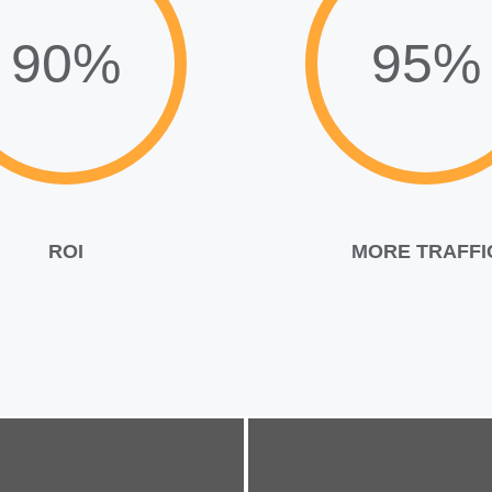
90%
95%
ROI
MORE TRAFFI