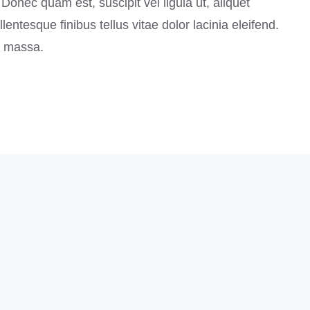
o. Donec quam est, suscipit vel ligula ut, aliquet
entesque finibus tellus vitae dolor lacinia eleifend.
c massa.