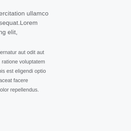
rcitation ullamco
onsequat.Lorem
g elit,
rnatur aut odit aut
 ratione voluptatem
s est eligendi optio
aceat facere
lor repellendus.