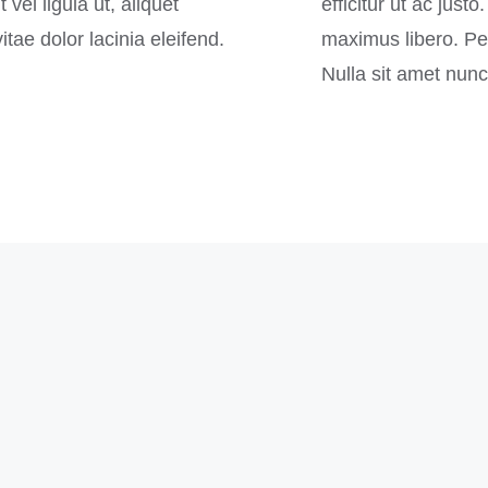
 vel ligula ut, aliquet
efficitur ut ac just
itae dolor lacinia eleifend.
maximus libero. Pell
Nulla sit amet nun