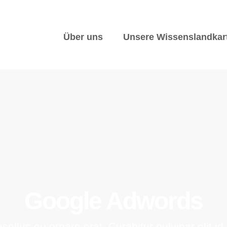
Über uns
Unsere Wissenslandkar
Google Adwords
asellus eu ornare erat. Curabitur pulvinar elit id 